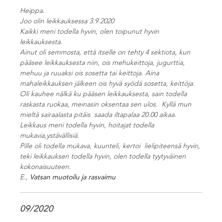
Heippa.
Joo olin leikkauksessa 3.9.2020
Kaikki meni todella hyvin, olen toipunut hyvin
leikkauksesta.
Ainut oli semmosta, että itselle on tehty 4 sektiota, kun
pääsee leikkauksesta niin, ois mehukeittoja, jugurttia,
mehuu ja ruuaksi ois sosetta tai keittoja. Aina
mahaleikkauksen jälkeen ois hyvä syödä sosetta, keittöja.
Oli kauhee nälkä ku pääsen leikkauksesta, sain todella
raskasta ruokaa, meinasin oksentaa sen ulos. Kyllä mun
mieltä sairaalasta pitäis saada iltapalaa 20.00 aikaa.
Leikkaus meni todella hyvin, hoitajat todella
mukavia,ystävällisiä.
Pille oli todella mukava, kuunteli, kertoi lielipiteensä hyvin,
teki leikkauksen todella hyvin, olen todella tyytyväinen
kokonaisuuteen.
E.,
Vatsan muotoilu ja rasvaimu
09/2020