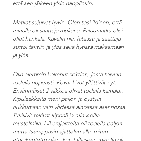
että sen jälkeen ylsin nappiinkin.
Matkat sujuivat hyvin. Olen tosi iloinen, että
minulla oli saattaja mukana. Paluumatka olisi
ollut hankala. Kävelin niin hitaasti ja saattaja
auttoi taksiin ja ylös sekä hytissä makaamaan
ja ylös.
Olin aiemmin kokenut sektion, josta toivuin
todella nopeasti. Kovat kivut yllättivät nyt.
Ensimmäiset 2 viikkoa olivat todella kamalat.
Kipulääkkeitä meni paljon ja pystyin
nukkumaan vain yhdessä ainoassa asennossa.
Tukiliivit tekivät kipeää ja olin isoilla
mustelmilla. Liikerajoitteita oli todella paljon
mutta tsemppasin ajattelemalla, miten
etuoikeutettu olen, kun tällaiseen minulla oli