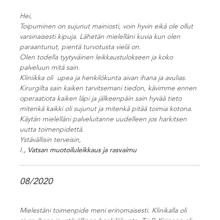
Hei,
Toipuminen on sujunut mainiosti, voin hyvin eikä ole ollut
varsinaisesti kipuja. Lähetän mielelläni kuvia kun olen
paraantunut, pientä turvotusta vielä on.
Olen todella tyytyväinen leikkaustulokseen ja koko
palveluun mitä sain.
Kliniikka oli upea ja henkilökunta aivan ihana ja avulias.
Kirurgilta sain kaiken tarvitsemani tiedon, kävimme ennen
operaatiota kaiken läpi ja jälkeenpäin sain hyvää tieto
mitenkä kaikki oli sujunut ja mitenkä pitää toimia kotona.
Käytän mielelläni palveluitanne uudelleen jos harkitsen
uutta toimenpidettä.
Ystävällisin terveisin,
I.
, Vatsan muotoiluleikkaus ja rasvaimu
08/2020
Mielestäni toimenpide meni erinomaisesti. Klinikalla oli