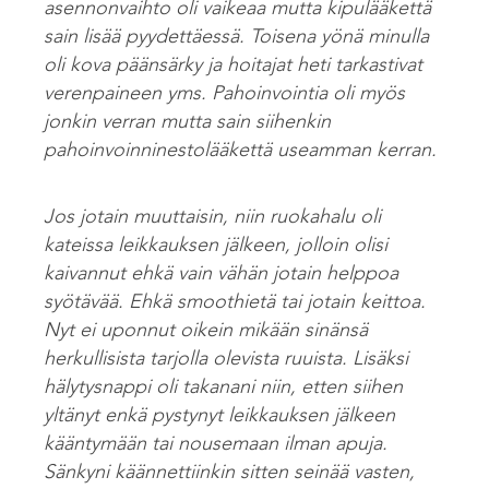
asennonvaihto oli vaikeaa mutta kipulääkettä
sain lisää pyydettäessä. Toisena yönä minulla
oli kova päänsärky ja hoitajat heti tarkastivat
verenpaineen yms. Pahoinvointia oli myös
jonkin verran mutta sain siihenkin
pahoinvoinninestolääkettä useamman kerran.
Jos jotain muuttaisin, niin ruokahalu oli
kateissa leikkauksen jälkeen, jolloin olisi
kaivannut ehkä vain vähän jotain helppoa
syötävää. Ehkä smoothietä tai jotain keittoa.
Nyt ei uponnut oikein mikään sinänsä
herkullisista tarjolla olevista ruuista. Lisäksi
hälytysnappi oli takanani niin, etten siihen
yltänyt enkä pystynyt leikkauksen jälkeen
kääntymään tai nousemaan ilman apuja.
Sänkyni käännettiinkin sitten seinää vasten,