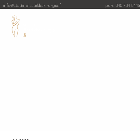
info@stadinplastiikkakirurgia.fi
puh. 040 734 8445