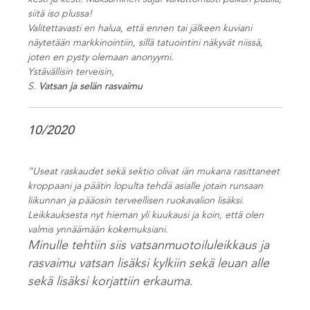
siitä iso plussa!
Valitettavasti en halua, että ennen tai jälkeen kuviani
näytetään markkinointiin, sillä tatuointini näkyvät niissä,
joten en pysty olemaan anonyymi.
Ystävällisin terveisin,
S.
Vatsan ja selän
rasvaimu
10/2020
”
Useat raskaudet sekä sektio olivat iän mukana rasittaneet
kroppaani ja päätin lopulta tehdä asialle jotain runsaan
liikunnan ja pääosin terveellisen ruokavalion lisäksi.
Leikkauksesta nyt hieman yli kuukausi ja koin, että olen
valmis ynnäämään kokemuksiani.
Minulle tehtiin siis vatsanmuotoiluleikkaus ja
rasvaimu vatsan lisäksi kylkiin sekä leuan alle
sekä lisäksi korjattiin erkauma.