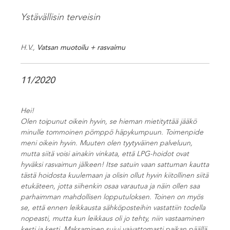
Ystävällisin terveisin
H.V.,
Vatsan muotoilu + rasvaimu
11/2020
Hei!
Olen toipunut oikein hyvin, se hieman mietityttää jääkö
minulle tommoinen pömppö häpykumpuun. Toimenpide
meni oikein hyvin. Muuten olen tyytyväinen palveluun,
mutta siitä voisi ainakin vinkata, että LPG-hoidot ovat
hyväksi rasvaimun jälkeen! Itse satuin vaan sattuman kautta
tästä hoidosta kuulemaan ja olisin ollut hyvin kiitollinen siitä
etukäteen, jotta siihenkin osaa varautua ja näin ollen saa
parhaimman mahdollisen lopputuloksen. Toinen on myös
se, että ennen leikkausta sähköposteihin vastattiin todella
nopeasti, mutta kun leikkaus oli jo tehty, niin vastaaminen
kesti ja kesti. Maksaminen sujui vaivattomasti paikan päällä,