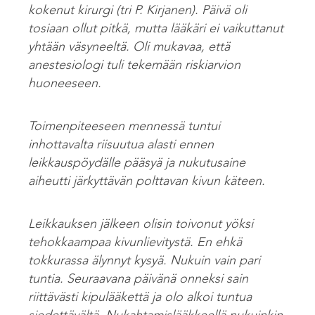
kokenut kirurgi (tri P. Kirjanen). Päivä oli
tosiaan ollut pitkä, mutta lääkäri ei vaikuttanut
yhtään väsyneeltä. Oli mukavaa, että
anestesiologi tuli tekemään riskiarvion
huoneeseen.
Toimenpiteeseen mennessä tuntui
inhottavalta riisuutua alasti ennen
leikkauspöydälle pääsyä ja nukutusaine
aiheutti järkyttävän polttavan kivun käteen.
Leikkauksen jälkeen olisin toivonut yöksi
tehokkaampaa kivunlievitystä. En ehkä
tokkurassa älynnyt kysyä. Nukuin vain pari
tuntia. Seuraavana päivänä onneksi sain
riittävästi kipulääkettä ja olo alkoi tuntua