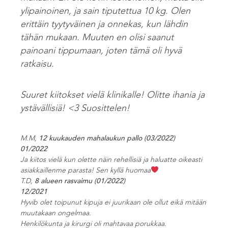
ylipainoinen, ja sain tiputettua 10 kg. Olen
erittäin tyytyväinen ja onnekas, kun lähdin
tähän mukaan. Muuten en olisi saanut
painoani tippumaan, joten tämä oli hyvä
ratkaisu.
Suuret kiitokset vielä klinikalle! Olitte ihania ja
ystävällisiä! <3 Suosittelen!
M.M,
12 kuukauden mahalaukun pallo (03/2022)
01/2022
Ja kiitos vielä kun olette näin rehellisiä ja haluatte oikeasti
asiakkaillenme parasta! Sen kyllä huomaa
T.D,
8 alueen rasvaimu (01/2022)
12/2021
Hyvib olet toipunut kipuja ei juurikaan ole ollut eikä mitään
muutakaan ongelmaa.
Henkilökunta ja kirurgi oli mahtavaa porukkaa.