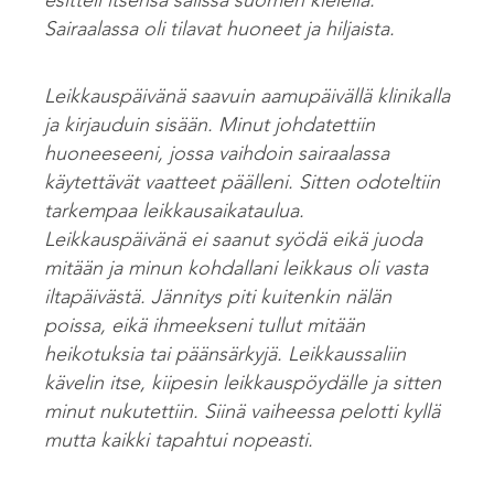
esitteli itsensä salissa suomen kielellä.
Sairaalassa oli tilavat huoneet ja hiljaista.
Leikkauspäivänä saavuin aamupäivällä klinikalla
ja kirjauduin sisään. Minut johdatettiin
huoneeseeni, jossa vaihdoin sairaalassa
käytettävät vaatteet päälleni. Sitten odoteltiin
tarkempaa leikkausaikataulua.
Leikkauspäivänä ei saanut syödä eikä juoda
mitään ja minun kohdallani leikkaus oli vasta
iltapäivästä. Jännitys piti kuitenkin nälän
poissa, eikä ihmeekseni tullut mitään
heikotuksia tai päänsärkyjä. Leikkaussaliin
kävelin itse, kiipesin leikkauspöydälle ja sitten
minut nukutettiin. Siinä vaiheessa pelotti kyllä
mutta kaikki tapahtui nopeasti.