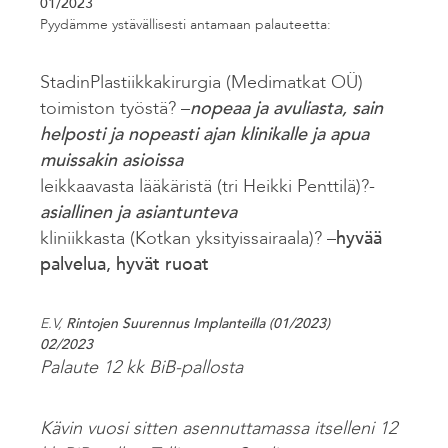
01/2023
Pyydämme ystävällisesti antamaan palauteetta:
StadinPlastiikkakirurgia (Medimatkat OÜ)
toimiston työstä? –
nopeaa ja avuliasta, sain
helposti ja nopeasti ajan klinikalle ja apua
muissakin asioissa
leikkaavasta lääkäristä (tri Heikki Penttilä)?-
asiallinen ja asiantunteva
kliniikkasta (Kotkan yksityissairaala)? –
hyvää
palvelua, hyvät ruoat
E.V,
Rintojen Suurennus Implanteilla (01/2023)
02/2023
Palaute 12 kk BiB-pallosta
Kävin vuosi sitten asennuttamassa itselleni 12