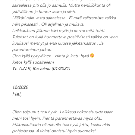
sairaalassa piti olla jo aamulla. Mutta henkilökunta oli
ystävällinen ja huone avara ja siisti.
Lääkäri näin vasta sairaalassa . Ei mitä valittamista vaikka
näin pikasesti . Oli asjalinen ja mukava.
Leikkauksen jälkeen kävi myös ja kertoi mitä tehti.
Tulokset on kyllä huomattava positiivisesti vaikka on vaan
kuukausi mennyt ja ensi kuussa jälkitarkastus . Ja
parantuminen jatkuu.
Oon kyllä tyytyväinen . Hinta ja laatu hyvä
Kiitos kyllä suositellen!
Yt. A.N.P., Rasvaimu (01/2021)
12/2020
Hei,
Olen toipunut tosi hyvin. Leikkaus kokonaisuudessaan
meni tosi hyvin. Pientä parannettavaa myös olisi.
Etäkonsultaatio oli minulle tosi hyvä juttu, koska elän
pohjoisessa. Asiointi onnistui hyvin suomeksi.