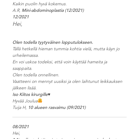
Kaikin puolin hyvä kokemus.
A.R,
Mini-abdominoplastia (12/2021)
12/2021
Hei,
Olen todella tyytyväinen lopputulokseen.
Tällä hetkellä hieman tummia kohtia vielä, mutta käyn jo
urheilemassa.
En voi uskoa todeksi, että voin käyttää hameita ja
saappaita.
Olen todella onnellinen.
Vaatteeni on mennyt uusiksi ja olen laihtunut leikkauksen
jälkeen lisää.
Iso Kiitos kirurgille♥️
Hyvää Joulua
Tuija H,
10 alueen rasvaimu (09/2021)
08/2021
Hei,