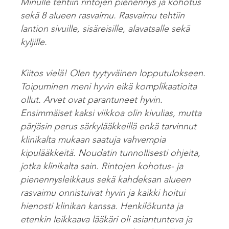
Minulle tehtiin rintojen pienennys ja kohotus
sekä 8 alueen rasvaimu. Rasvaimu tehtiin
lantion sivuille, sisäreisille, alavatsalle sekä
kyljille.
Kiitos vielä! Olen tyytyväinen lopputulokseen.
Toipuminen meni hyvin eikä komplikaatioita
ollut. Arvet ovat parantuneet hyvin.
Ensimmäiset kaksi viikkoa olin kivulias, mutta
pärjäsin perus särkylääkkeillä enkä tarvinnut
klinikalta mukaan saatuja vahvempia
kipulääkkeitä. Noudatin tunnollisesti ohjeita,
jotka klinikalta sain. Rintojen kohotus- ja
pienennysleikkaus sekä kahdeksan alueen
rasvaimu onnistuivat hyvin ja kaikki hoitui
hienosti klinikan kanssa. Henkilökunta ja
etenkin leikkaava lääkäri oli asiantunteva ja