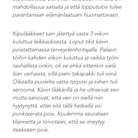
mahdollisuus satsata ja että lopputulos tulee
parantamaan elämänlaatuani huomattavasti.
Kipulääkkeet sain jätettyä vasta 3 viikon
kuluttua leikkauksesta. Loput tikit kävin
poistattamassa terveydenhoitajalla. Palasin
töihin kahden viikon kuluttua ja vaikka työni
rauhallista onkin, oli se ehkä sittenkin vielä
liian varhaista, sillä pieni takapakki tuli siinä.
Oikealta puolelta vatsa turposi ja siihen tuli
serooma. Kävin lääkärillä ja he ultrasivat sen
mutta sanoivat, että veri on siellä niin
hyytynyttä, ettei sitä tällä hetkellä voi
punkteerata pois. Kuulemma seurataan
tilannetta ja toivotaan, että se imeytyy
itsekseen pois.