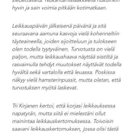
siedettävältä. Nukahtamislääkkeellä nukuinkin
hyvin ja sain voimia pitkään kotimatkaan.
Leikkauspäivän jälkeisenä päivänä ja sitä
seuraavana aamuna kasvoja vielä kohenneltiin
täyteaineella, joiden sijoitteluun ja tulokseen
olen todella tyytyväinen. Turvotusta on vielä
paljon, mutta leikkaushaava näyttää siistiltä ja
rasvaimulla tehdyt muutokset näyttävät todella
hyvältä sekä vartalolla että leuassa. Poskissa
näkyy vielä hamsterinpussit, mutta oletan, että
turvotuksen myötä laskevat.
Tri Kirjanen kertoi, että korjasi leikkauksessa
napatyrän, mutta siitä ei mielestäni ollut
mainintaa leikkauskertomuksessa. Toivoisin
saavani leikkauskertomuksen, jossa olisi tästä