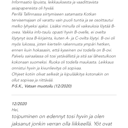
Informaatio lipuista, leikkauksesta ja vaadittavista
asiapapereista oli hyvää.
Perillä Tallinnassa siirtymiseen satamasta Kotkan
tervisemajaan oli varattu vain puoli tuntia ja se osoittautui
melko lyhyeksi ajaksi. Lisäksi minulla oli vaikeuksia löytää B-
ovea. Vaikka info-taulu opasti hyvin B-ovelle, ei ovelta
löytynyt isoa B-kirjainta, kuten A- ja C-ovilta löytyi. B-ovi oli
myös lukossa, joten kiertelin rakennusta ympäri hetken,
ennen kuin hokasasin, että kyseinen ovi todella on B-ovi.
Palvelu sairaalassa oli tosi ystävällistä ja sitä sai lähestulkoon
kokonaan suomeksi. Ruoka oli todella maukasta. Leikkaus
onnistui hyvin ja kivunlievitys oli sopivaa.
Ohjeet kotiin olivat selkeät ja kipulääkitys kotonakin on
ollut sopivaa ja riittävää.
P-S.K.,
Vatsan muotoilu (12/2020)
12/2020
Hei,
toipuminen on edennyt tosi hyvin ja olen
jaksanut jonkin verran olla liikkeellä. Yöt ovat