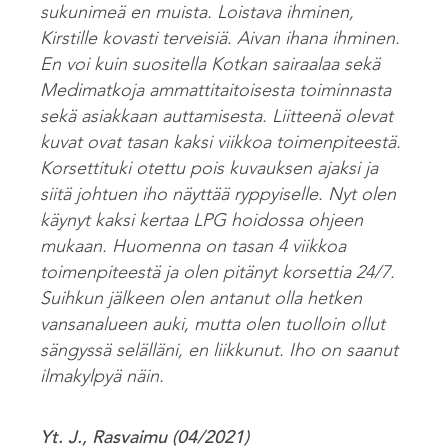
sukunimeä en muista. Loistava ihminen,
Kirstille kovasti terveisiä. Aivan ihana ihminen.
En voi kuin suositella Kotkan sairaalaa sekä
Medimatkoja ammattitaitoisesta toiminnasta
sekä asiakkaan auttamisesta. Liitteenä olevat
kuvat ovat tasan kaksi viikkoa toimenpiteestä.
Korsettituki otettu pois kuvauksen ajaksi ja
siitä johtuen iho näyttää ryppyiselle. Nyt olen
käynyt kaksi kertaa LPG hoidossa ohjeen
mukaan. Huomenna on tasan 4 viikkoa
toimenpiteestä ja olen pitänyt korsettia 24/7.
Suihkun jälkeen olen antanut olla hetken
vansanalueen auki, mutta olen tuolloin ollut
sängyssä selälläni, en liikkunut. Iho on saanut
ilmakylpyä näin.
Yt. J., Rasvaimu (04/2021)