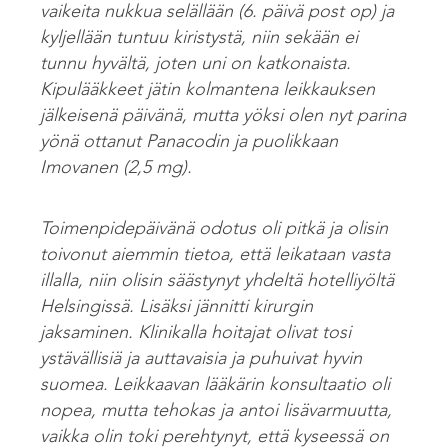
vaikeita nukkua selällään (6. päivä post op) ja
kyljellään tuntuu kiristystä, niin sekään ei
tunnu hyvältä, joten uni on katkonaista.
Kipulääkkeet jätin kolmantena leikkauksen
jälkeisenä päivänä, mutta yöksi olen nyt parina
yönä ottanut Panacodin ja puolikkaan
Imovanen (2,5 mg).
Toimenpidepäivänä odotus oli pitkä ja olisin
toivonut aiemmin tietoa, että leikataan vasta
illalla, niin olisin säästynyt yhdeltä hotelliyöltä
Helsingissä. Lisäksi jännitti kirurgin
jaksaminen. Klinikalla hoitajat olivat tosi
ystävällisiä ja auttavaisia ja puhuivat hyvin
suomea. Leikkaavan lääkärin konsultaatio oli
nopea, mutta tehokas ja antoi lisävarmuutta,
vaikka olin toki perehtynyt, että kyseessä on