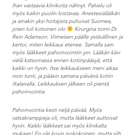
ihan vastaavia klinikoita nähnyt. Palvelu oli
myös kaikin puolin loistavaa. Anestesialääkäri
ja ainakin yksi hoitajista puhuivat Suomea,
joten tuli kotoinen olo
Kirurgina toimi Dr.
Rein Adamson. Viimeisen päälle ystävällinen ja
kertoi, miten leikkaus etenee. Samalla sain
myös lääkkeet pahoinvointiin ym. Lääkäri kävi
vielä katsomassa ennen kotiinpääsyä, että
kaikki on hyvin. Itse leikkaukseen meni aikaa
noin tunti, ja pääsin samana päivänä kotiin
iltalaivalla. Leikkauksen jälkeen oli pientä
pahoinvointia.
Pahoinvointia kesti neljä päivää. Myös
vatsakramppeja oli, mutta lääkkeet auttoivat
hyvin. Kaikki lääkkeet sai myös klinikalta
mukaan! En ole kovin isokokoinen, mutta silti