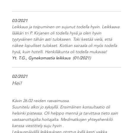
03/2021
Leikkaus ja toipuminen on sujunut todella hyvin. Leikkaava
lääkäri tri P. Kirjanen oli todella hyvä ja olen hyvin
tyytyväinen tähän asti tulokseen. Toki kestää vielä, että
näkee lopulliset tulokset. Kotkan sairaala oli myös todella
hyvä, kuin hotelli. Henkiläkunta oli todella mukavaa!
Yt. T.G., Gynekomastia leikkaus (01/2021)
02/2021
Hei!
Kävin 26.02 reiden rasvaimussa.
Suunitelu alkoi jo syksyllä. Ensimäinen konsultaatio oli
helsinki pistessa. Oli helppo mennä ja tarvittava tieto sain
vastaanottajalta hoitajalta. Medmatkojen yhteyshenkilö
kanssa viestittely suju hyvin .
Leikauspäivällä leikkauksen otottus kyllä kesti vaikka