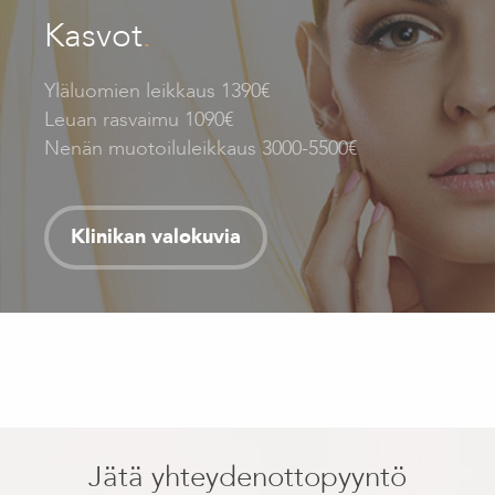
Kasvot
.
Yläluomien leikkaus 1390€
Leuan rasvaimu 1090€
Nenän muotoiluleikkaus 3000-5500€
Klinikan valokuvia
Jätä yhteydenottopyyntö