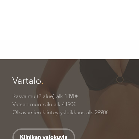
Vartalo
.
Rasvaimu (2 alue) alk 1890€
Vatsan muotoilu alk 4190€
Olkavarsien kiinteytysleikkaus alk 2990€
Klinikan valokuvia