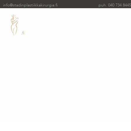
info@stadinplastiikkakirurgia.fi
puh. 040 734 8445