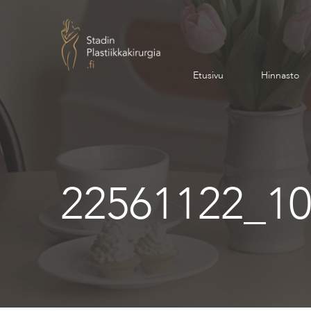
Etusivu
Hinnasto
22561122_1