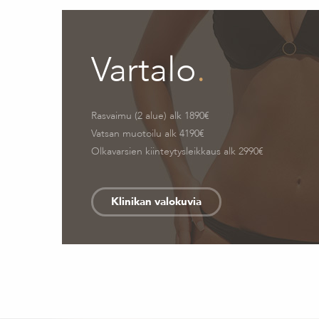
Vartalo
.
Rasvaimu (2 alue) alk 1890€
Vatsan muotoilu alk 4190€
Olkavarsien kiinteytysleikkaus alk 2990€
Klinikan valokuvia