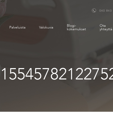
040 843
Blogi-
Ota
Palveluista
Valokuvia
kokemukset
yhteyttä
01554578212275