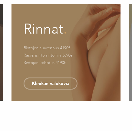
Rinnat
.
Rintojen suurennus 4190€
Rasvansiirto rintoihin 3690€
Rintojen kohotus 4190€
Klinikan valokuvia