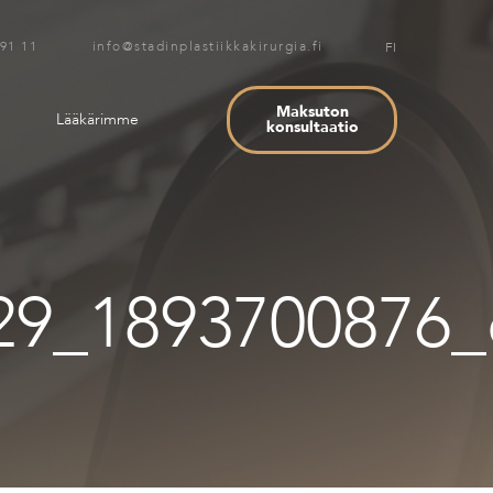
 91 11 info@stadinplastiikkakirurgia.fi
FI
Maksuton
Lääkärimme
konsultaatio
29_1893700876_