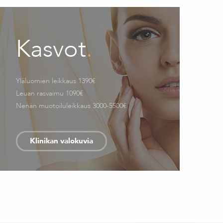
Kasvot
.
Yläluomien leikkaus 1390€
Leuan rasvaimu 1090€
Nenän muotoiluleikkaus 3000-5500€
Klinikan valokuvia