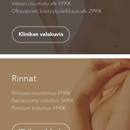
Vatsan muotoilu alk 4190€
Olkavarsien kiinteytysleikkaus alk 2990€
Klinikan valokuvia
Rinnat
.
Rintojen suurennus 4190€
Rasvansiirto rintoihin 3690€
Rintojen kohotus 4190€