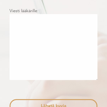
Viesti lääkärille:
Lähetä kuvia