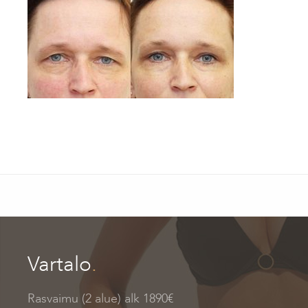
Vartalo
.
Rasvaimu (2 alue) alk 1890€