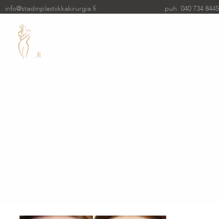
info@stadinplastiikkakirurgia.fi
puh. 040 734 8445