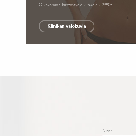
Olkavarsien kiinteytysleikkaus alk 2990€
Klinikan valokuvia
Nimi: