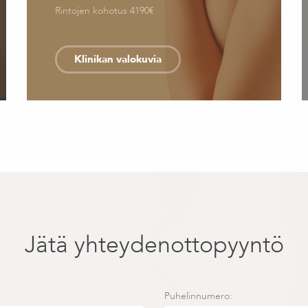
Rintojen kohotus 4190€
Klinikan valokuvia
Jätä yhteydenottopyyntö
Puhelinnumero: