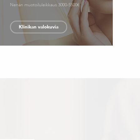
Nenän muotoiluleikkaus 3000-5500€
Klinikan valokuvia