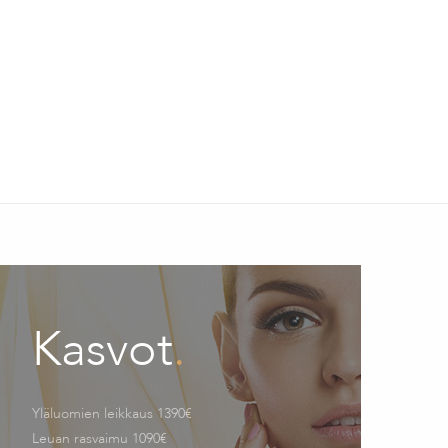
Kasvot
.
Yläluomien leikkaus 1390€
Leuan rasvaimu 1090€