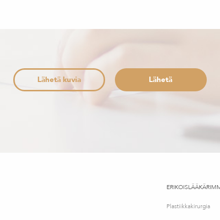
Lähetä kuvia
ERIKOISLÄÄKÄRIM
Plastiikkakirurgia