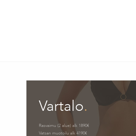
Vartalo
.
Rasvaimu (2 alue) alk 1890€
Vatsan muotoilu alk 4190€