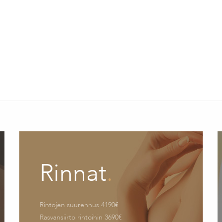
Rinnat
.
Rintojen suurennus 4190€
Rasvansiirto rintoihin 3690€