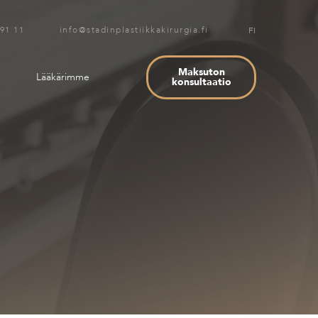
 91 11 info@stadinplastiikkakirurgia.fi
FI
Maksuton
Lääkärimme
konsultaatio