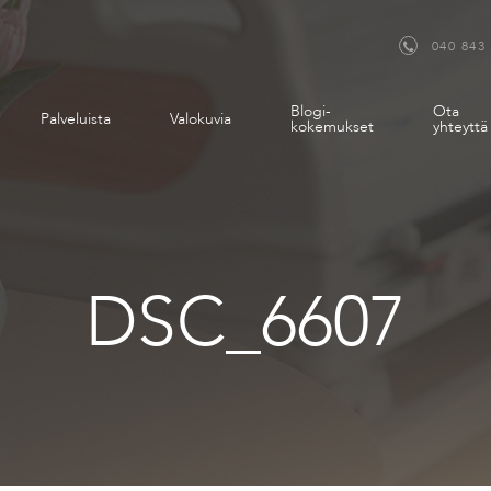
040 843
Blogi-
Ota
Palveluista
Valokuvia
kokemukset
yhteyttä
DSC_6607