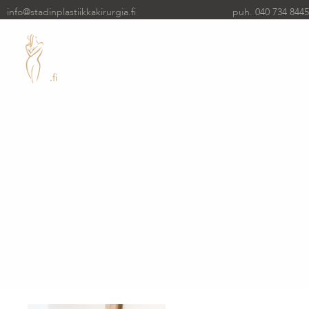
info@stadinplastiikkakirurgia.fi
puh. 040 734 8445