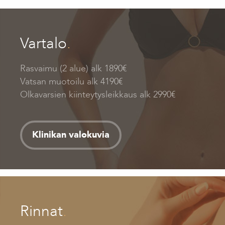
Vartalo
.
Rasvaimu (2 alue) alk 1890€
Vatsan muotoilu alk 4190€
Olkavarsien kiinteytysleikkaus alk 2990€
Klinikan valokuvia
Rinnat
.