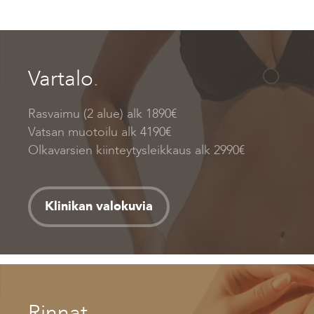
Vartalo
.
Rasvaimu (2 alue) alk 1890€
Vatsan muotoilu alk 4190€
Olkavarsien kiinteytysleikkaus alk 2990€
Klinikan valokuvia
Rinnat
.