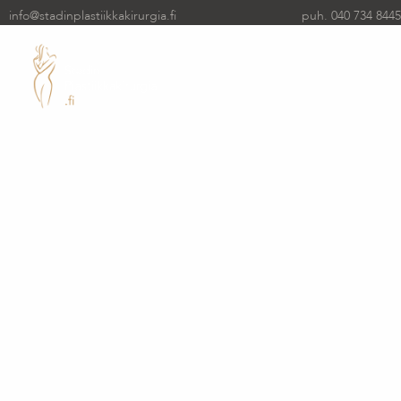
info@stadinplastiikkakirurgia.fi
puh. 040 734 8445