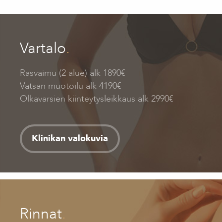
Vartalo
.
Rasvaimu (2 alue) alk 1890€
Vatsan muotoilu alk 4190€
Olkavarsien kiinteytysleikkaus alk 2990€
Klinikan valokuvia
Rinnat
.