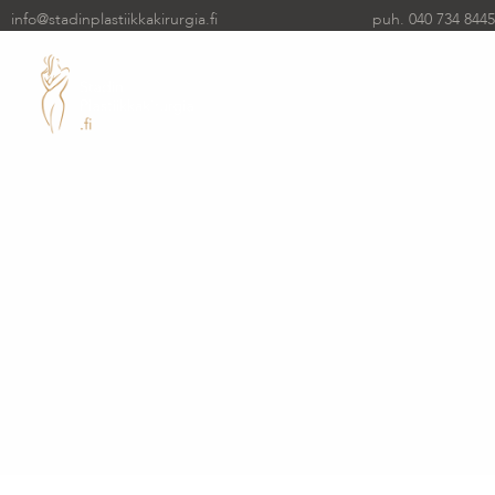
info@stadinplastiikkakirurgia.fi
puh. 040 734 8445