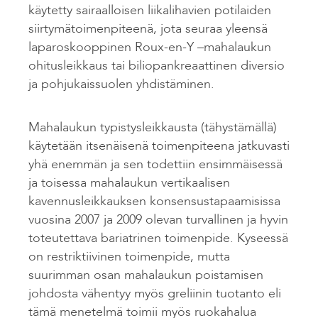
käytetty sairaalloisen liikalihavien potilaiden
siirtymätoimenpiteenä, jota seuraa yleensä
laparoskooppinen Roux-en-Y –mahalaukun
ohitusleikkaus tai biliopankreaattinen diversio
ja pohjukaissuolen yhdistäminen.
Mahalaukun typistysleikkausta (tähystämällä)
käytetään itsenäisenä toimenpiteena jatkuvasti
yhä enemmän ja sen todettiin ensimmäisessä
ja toisessa mahalaukun vertikaalisen
kavennusleikkauksen konsensustapaamisissa
vuosina 2007 ja 2009 olevan turvallinen ja hyvin
toteutettava bariatrinen toimenpide. Kyseessä
on restriktiivinen toimenpide, mutta
suurimman osan mahalaukun poistamisen
johdosta vähentyy myös greliinin tuotanto eli
tämä menetelmä toimii myös ruokahalua