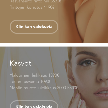
Rasvansiirto rintoihin 3690€
Rintojen kohotus 4190€
Klinikan valokuvia
Kasvot
.
Yläluomien leikkaus 1390€
Leuan rasvaimu 1090€
Nenän muotoiluleikkaus 3000-5500€
Klinikan valokuvia