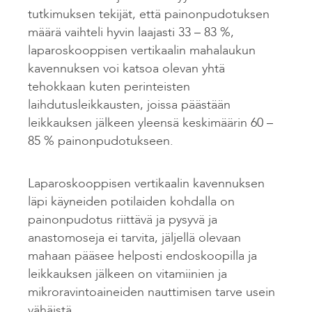
tutkimuksen tekijät, että painonpudotuksen
määrä vaihteli hyvin laajasti 33 – 83 %,
laparoskooppisen vertikaalin mahalaukun
kavennuksen voi katsoa olevan yhtä
tehokkaan kuten perinteisten
laihdutusleikkausten, joissa päästään
leikkauksen jälkeen yleensä keskimäärin 60 –
85 % painonpudotukseen.
Laparoskooppisen vertikaalin kavennuksen
läpi käyneiden potilaiden kohdalla on
painonpudotus riittävä ja pysyvä ja
anastomoseja ei tarvita, jäljellä olevaan
mahaan pääsee helposti endoskoopilla ja
leikkauksen jälkeen on vitamiinien ja
mikroravintoaineiden nauttimisen tarve usein
vähäistä.